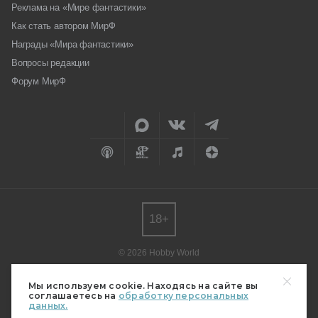
Реклама на «Мире фантастики»
Как стать автором МирФ
Награды «Мира фантастики»
Вопросы редакции
Форум МирФ
18+
© 2026 Hobby World
Любое использование материалов допускается только с согласия
редакции.
Мы используем cookie. Находясь на сайте вы
соглашаетесь на
обработку персональных
Мнение авторов может не совпадать с мнением редакции.
данных.
Свидетельство о регистрации СМИ серия Эл № ФС77-82485