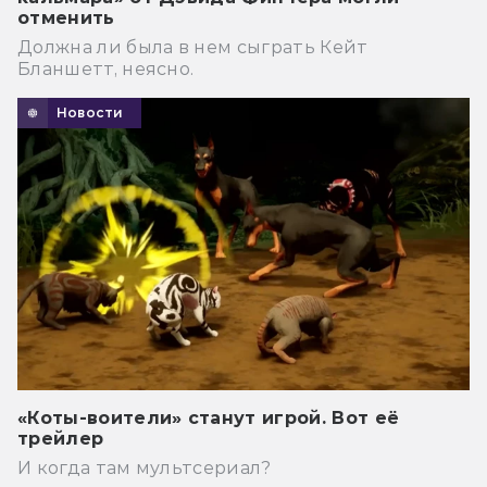
отменить
Должна ли была в нем сыграть Кейт
Бланшетт, неясно.
Новости
«Коты-воители» станут игрой. Вот её
трейлер
И когда там мультсериал?