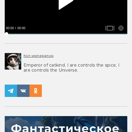
00:00
00:00
Кот-император
Emperor of catkind. I are controls the spice, I
are controls the Universe.