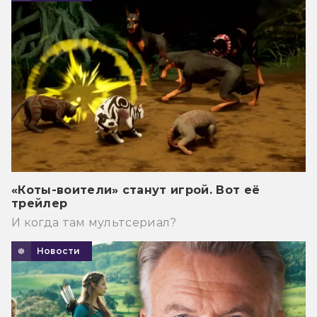
«Коты-воители» станут игрой. Вот её
трейлер
И когда там мультсериал?
Новости