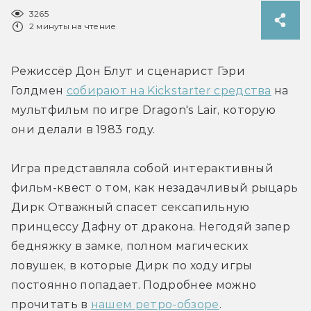
3265
2 минуты на чтение
Режиссёр Дон Блут и сценарист Гэри 
Голдмен 
собирают на Kickstarter средства
 на 
мультфильм по игре Dragon's Lair, которую 
они делали в 1983 году.
Игра представляла собой интерактивный 
фильм-квест о том, как незадачливый рыцарь 
Дирк Отважный спасет сексапильную 
принцессу Дафну от дракона. Негодяй запер 
бедняжку в замке, полном магических 
ловушек, в которые Дирк по ходу игры 
постоянно попадает. Подробнее можно 
прочитать в 
нашем ретро-обзоре
.