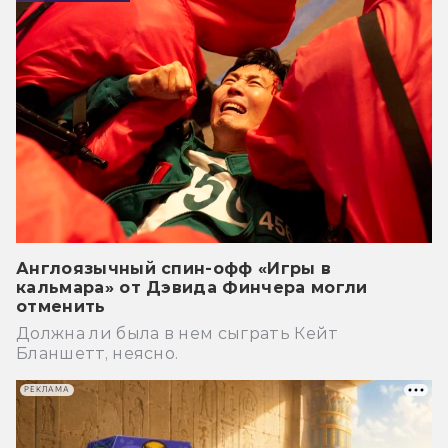
Англоязычный спин-офф «Игры в
кальмара» от Дэвида Финчера могли
отменить
Должна ли была в нем сыграть Кейт
Бланшетт, неясно.
РЕКЛАМА