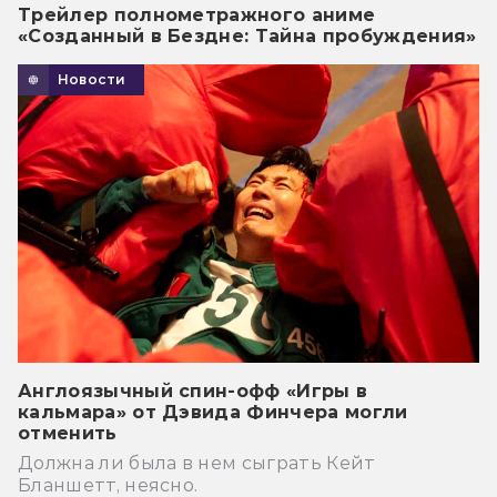
Трейлер полнометражного аниме
«Созданный в Бездне: Тайна пробуждения»
Новости
Англоязычный спин-офф «Игры в
кальмара» от Дэвида Финчера могли
отменить
Должна ли была в нем сыграть Кейт
Бланшетт, неясно.