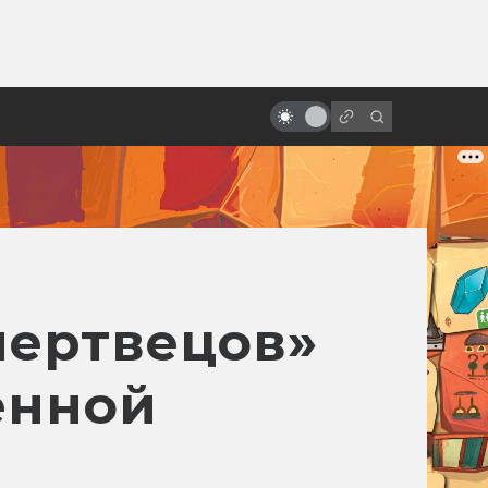
от
«Назад в будущее»: как
создавался фильм. Другой Марти
и черновики сценария
мертвецов»
енной