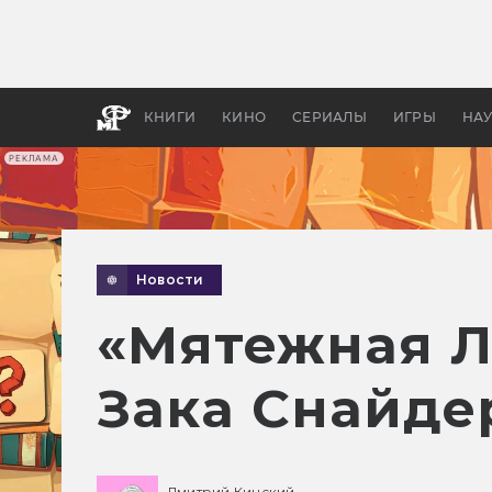
Как с
фильм
бы «В
КНИГИ
КИНО
СЕРИАЛЫ
ИГРЫ
НА
РЕКЛАМА
Новости
«Мятежная Л
Зака Снайде
Дмитрий Кинский