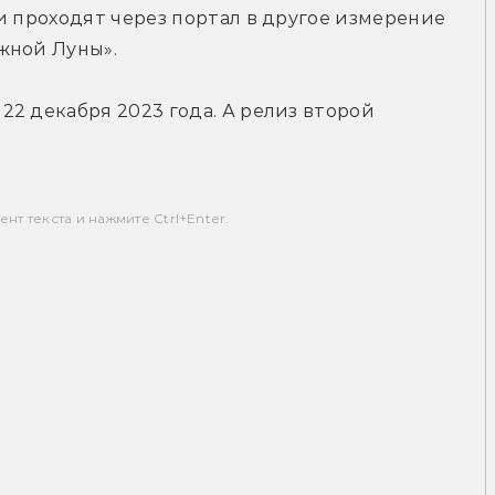
и проходят через портал в другое измерение 
жной Луны».
2 декабря 2023 года. А релиз второй 
т текста и нажмите Ctrl+Enter.