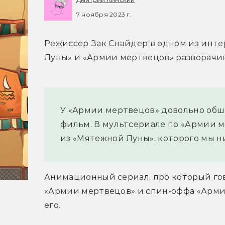
7 ноября 2023 г.
Режиссер Зак Снайдер в одном из инте
Луны» и «Армии мертвецов» разворачив
У «Армии мертвецов» довольно обши
фильм. В мультсериале по «Армии м
из «Мятежной Луны», которого мы н
Анимационный сериал, про который гов
«Армии мертвецов» и спин-оффа «Армия в
его.