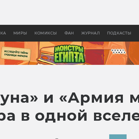
оздавались «Страшилы»:
«Одиссея» Нолана: что эт
, без которого не было
фильм сделал с Гомером и
ластелина колец»
Древней Грецией
УКА
МИРЫ
КОМИКСЫ
ФАН
ЖУРНАЛ
ПОДКАСТЫ
уна» и «Армия 
ра в одной всел