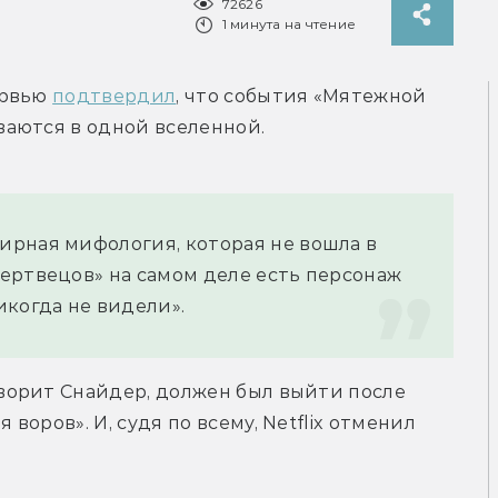
72626
1 минута на чтение
рвью 
подтвердил
, что события «Мятежной 
аются в одной вселенной.
рная мифология, которая не вошла в 
ертвецов» на самом деле есть персонаж 
икогда не видели».
орит Снайдер, должен был выйти после 
оров». И, судя по всему, Netflix отменил 