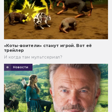
«Коты-воители» станут игрой. Вот её
трейлер
И когда там мультсериал?
Новости