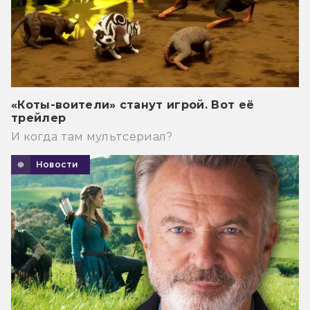
«Коты-воители» станут игрой. Вот её
трейлер
И когда там мультсериал?
Новости