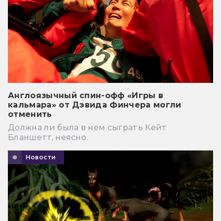
Англоязычный спин-офф «Игры в
кальмара» от Дэвида Финчера могли
отменить
Должна ли была в нем сыграть Кейт
Бланшетт, неясно.
Новости