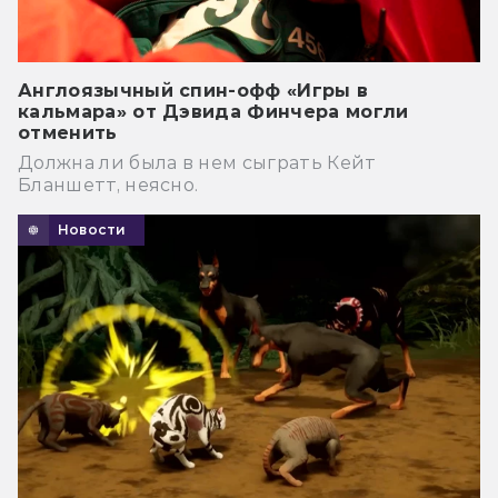
Англоязычный спин-офф «Игры в
кальмара» от Дэвида Финчера могли
отменить
Должна ли была в нем сыграть Кейт
Бланшетт, неясно.
Новости