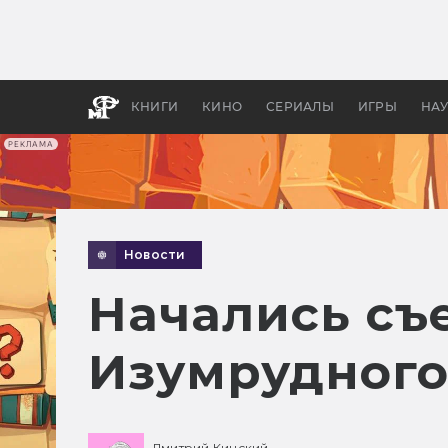
Как с
фильм
бы «В
КНИГИ
КИНО
СЕРИАЛЫ
ИГРЫ
НА
РЕКЛАМА
Новости
Начались съ
Изумрудного
Дмитрий Кинский