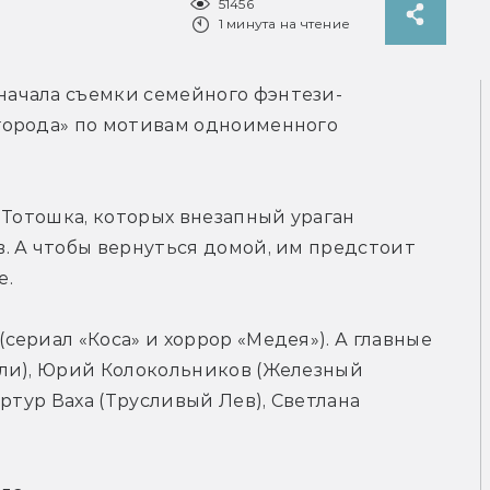
51456
1 минута на чтение
ачала съемки семейного фэнтези-
орода» по мотивам одноименного 
 Тотошка, которых внезапный ураган 
. А чтобы вернуться домой, им предстоит 
е.
ериал «Коса» и хоррор «Медея»). А главные 
ли), Юрий Колокольников (Железный 
ртур Ваха (Трусливый Лев), Светлана 