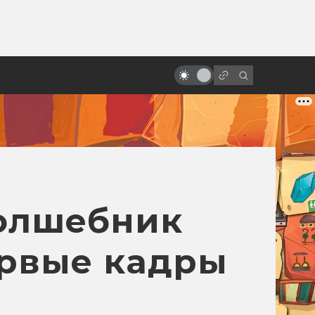
от
«Бегущий по лезвию»: история
великого фильма, который
никто не понял
Волшебник
ервые кадры