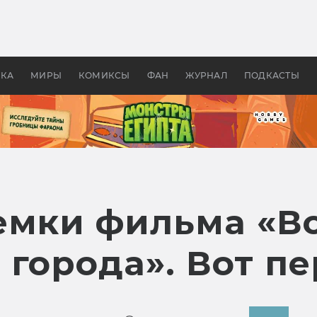
оздавались «Страшилы»:
«Одиссея» Нолана: что эт
, без которого не было
фильм сделал с Гомером и
ластелина колец»
Древней Грецией
УКА
МИРЫ
КОМИКСЫ
ФАН
ЖУРНАЛ
ПОДКАСТЫ
емки фильма «
 города». Вот п