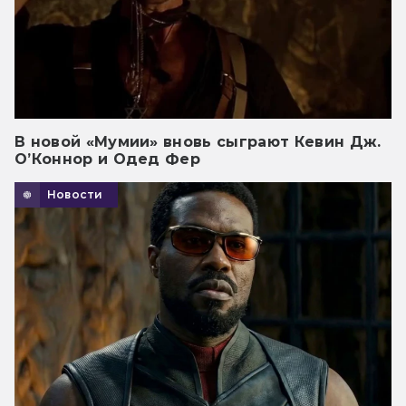
В новой «Мумии» вновь сыграют Кевин Дж.
О’Коннор и Одед Фер
Новости