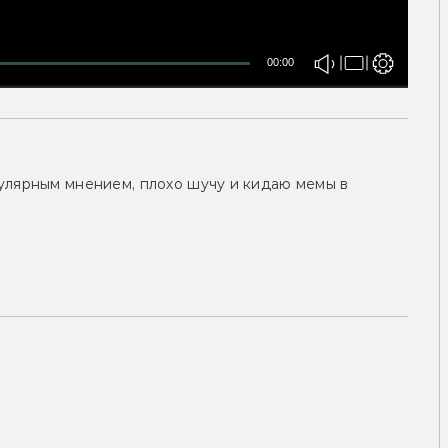
00:00
улярным мнением, плохо шучу и кидаю мемы в