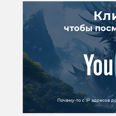
Кл
чтобы пос
Почему-то с IP адресов д