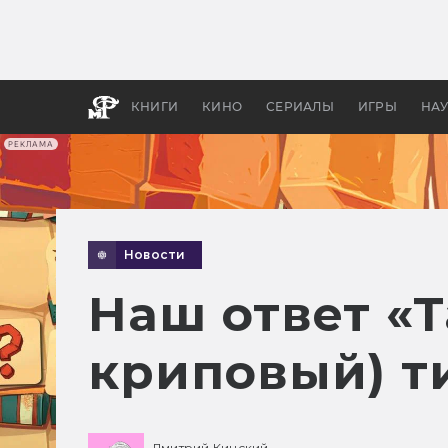
Какие
авгус
апока
детск
КНИГИ
КИНО
СЕРИАЛЫ
ИГРЫ
НА
РЕКЛАМА
Новости
Наш ответ «Т
криповый) т
Дмитрий Кинский