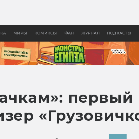
 фильмы смотреть в
Как создавались «Страшил
те 2026? В мире —
фильм, без которого не б
липсис, в России —
бы «Властелина колец»
ие комедии
УКА
МИРЫ
КОМИКСЫ
ФАН
ЖУРНАЛ
ПОДКАСТЫ
ачкам»: первый
изер «Грузовичк