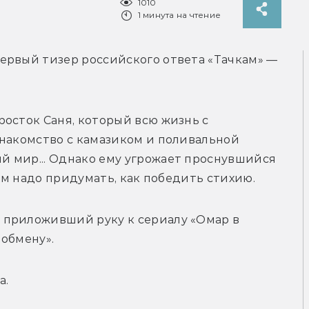
1010
1 минута на чтение
ервый тизер российского ответа «Тачкам» — 
осток Саня, который всю жизнь с 
накомство с камазиком и поливальной 
 мир... Однако ему угрожает проснувшийся 
ьям надо придумать, как победить стихию.
приложивший руку к сериалу «Омар в 
обмену». 
а.