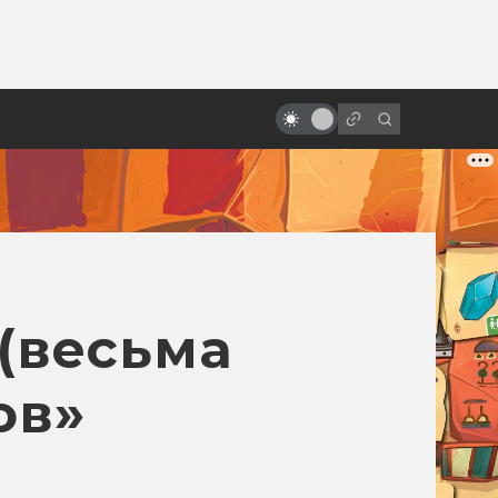
ы»:
ыло
«Интерстеллар» с точки зрения
науки
 (весьма
ов»