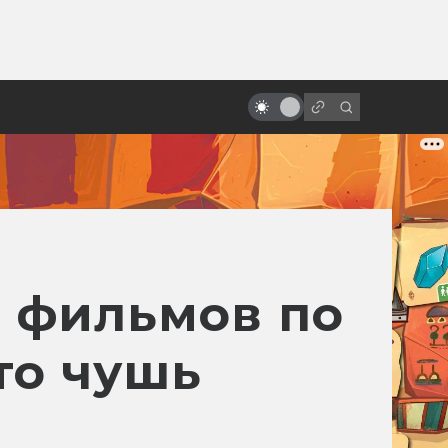
ы»:
Фильмы и сериалы по книгам:
ыло
точные экранизации фантастики
и фэнтези
т фильмов по
то чушь