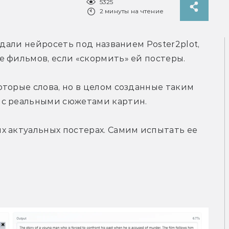
5325
2 минуты на чтение
здали нейросеть под названием Poster2plot, 
е фильмов, если «скормить» ей постеры.
торые слова, но в целом созданные таким 
 с реальными сюжетами картин.
 актуальных постерах. Самим испытать ее 