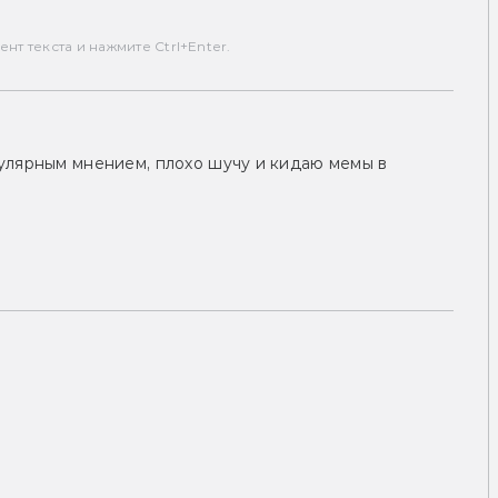
т текста и нажмите Ctrl+Enter.
улярным мнением, плохо шучу и кидаю мемы в