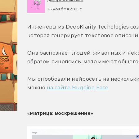
26 ноября 2021 г.
Инженеры из DeepKlarity Techologies со
которая генерирует текстовое описани
Она распознает людей, животных и неко
образом синопсисы мало имеют общего
Мы опробовали нейросеть на нескольких
можно 
на сайте Hugging Face
.
«Матрица: Воскрешение»