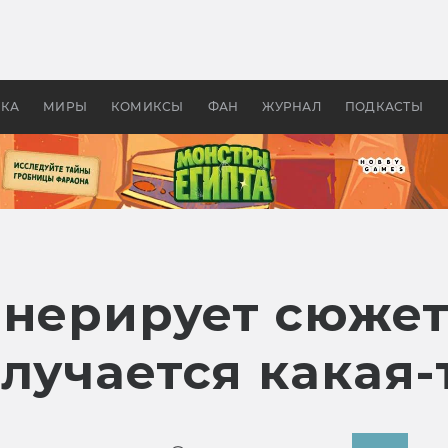
 фильмы смотреть в
Как создавались «Страшил
те 2026? В мире —
фильм, без которого не б
липсис, в России —
бы «Властелина колец»
ие комедии
УКА
МИРЫ
КОМИКСЫ
ФАН
ЖУРНАЛ
ПОДКАСТЫ
енерирует сюже
лучается какая-