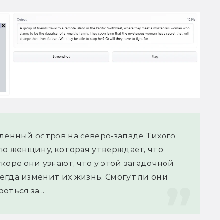
ленный остров на северо-западе Тихого 
ую женщину, которая утверждает, что 
оре они узнают, что у этой загадочной 
гда изменит их жизнь. Смогут ли они 
ться за...