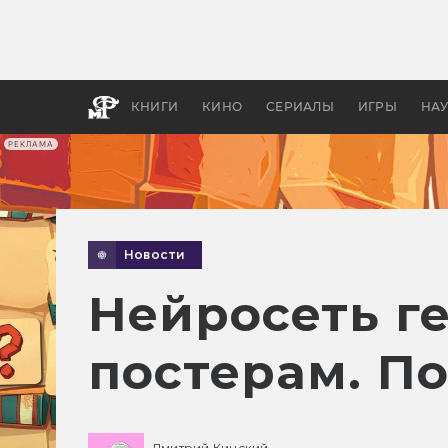
Какие
авгус
апока
детск
КНИГИ
КИНО
СЕРИАЛЫ
ИГРЫ
НА
РЕКЛАМА
Новости
Нейросеть г
постерам. По
Дмитрий Кинский