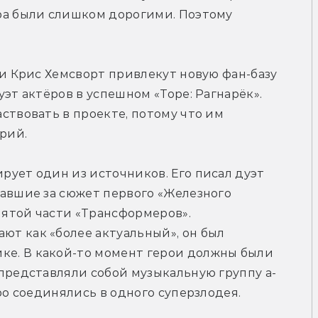
ра были слишком дорогими. Поэтому 
 и Крис Хемсворт привлекут новую фан-базу 
эт актёров в успешном «Торе: Рагнарёк». 
ствовать в проекте, потому что им 
рий.
ует один из источников. Его писал дуэт 
авшие за сюжет первого «Железного 
пятой части «Трансформеров». 
т как «более актуальный», он был 
е. В какой-то момент герои должны были 
 представляли собой музыкальную группу а-
еро соединялись в одного суперзлодея.