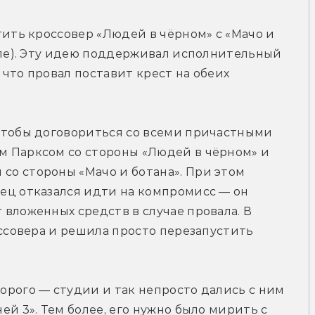
тить кроссовер «Людей в чёрном» с «Мачо и 
але). Эту идею поддерживал исполнительный 
что провал поставит крест на обеих 
чтобы договориться со всеми причастными 
 Парксом со стороны «Людей в чёрном» и 
о стороны «Мачо и ботана». При этом 
ец отказался идти на компромисс — он 
вложенных средств в случае провала. В 
оссовера и решила просто перезапустить 
рого — студии и так непросто дались с ним 
й 3». Тем более, его нужно было мирить с 