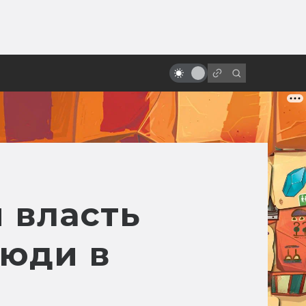
ы»:
100 лет Кристоферу Ли. Что
ыло
посмотреть, чтобы узнать его
снова
 власть
Люди в