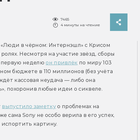
7465
4 минуты на чтение
 «Люди в чёрном: Интернэшл» с Крисом 
ролях. Несмотря на участие звёзд, сборы 
 первую неделю 
он привлёк
 по миру 103 
ом бюджете в 110 миллионов (без учёта 
ждёт кассовая неудача — либо она 
ь», похоронив любые идеи о сиквеле.
 
выпустило заметку
 о проблемах на 
 сама Sony не особо верила в его успех, 
 испортить картину.