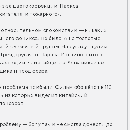
з-за цветокоррекции! Паркса 
жигателя, и пожарного».
 относительном спокойствии — никаких 
ного феникса» не было. А на тестовые 
мей съёмочной группы. На руках у студии 
рея, другая от Паркса. И в кино в итоге 
ает один из инсайдеров, Sony никак не 
щика и продюсера.
а проблема прибыли. Фильм обошёлся в 110 
ь из которых выделил китайский 
понсоров.
облему — Sony так и не смогла донести до 