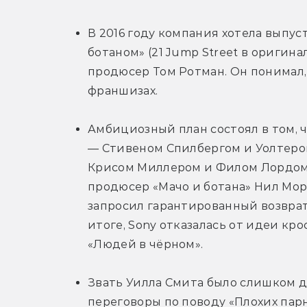
В 2016 году компания хотела выпус
ботаном» (21 Jump Street в оригин
продюсер Том Ротман. Он понимал, 
франшизах.
Амбициозный план состоял в том, 
— Стивеном Спилбергом и Уолтером
Крисом Миллером и Филом Лордом с
продюсер «Мачо и ботана» Нил Мор
запросил гарантированный возврат 
итоге, Sony отказалась от идеи кр
«Людей в чёрном».
Звать Уилла Смита было слишком до
переговоры по поводу «Плохих парне