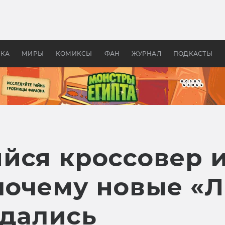
 фильмы смотреть в
Как создавались «Страшил
те 2026? В мире —
фильм, без которого не б
липсис, в России —
бы «Властелина колец»
ие комедии
УКА
МИРЫ
КОМИКСЫ
ФАН
ЖУРНАЛ
ПОДКАСТЫ
йся кроссовер и
почему новые «
удались