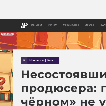
Какие
авгус
апока
детск
КНИГИ
КИНО
СЕРИАЛЫ
ИГРЫ
НА
РЕКЛАМА
Новости
|
Кино
Несостоявши
продюсера: 
чёрном» не 