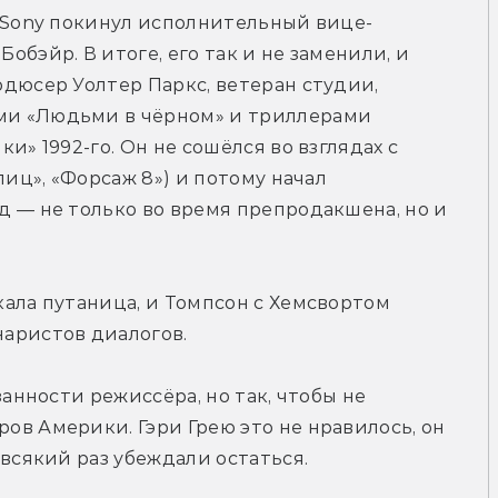
м Sony покинул исполнительный вице-
бэйр. В итоге, его так и не заменили, и 
дюсер Уолтер Паркс, ветеран студии, 
и «Людьми в чёрном» и триллерами 
и» 1992-го. Он не сошёлся во взглядах с 
лиц», «Форсаж 8») и потому начал 
 — не только во время препродакшена, но и 
ала путаница, и Томпсон с Хемсвортом 
аристов диалогов.
занности режиссёра, но так, чтобы не 
в Америки. Гэри Грею это не нравилось, он 
 всякий раз убеждали остаться.