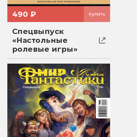
490 ₽
Купить
Спецвыпуск
«Настольные
ролевые игры»