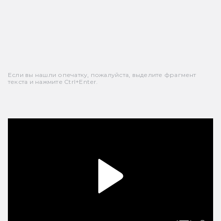
Если вы нашли опечатку, пожалуйста, выделите фрагмент
текста и нажмите Ctrl+Enter.