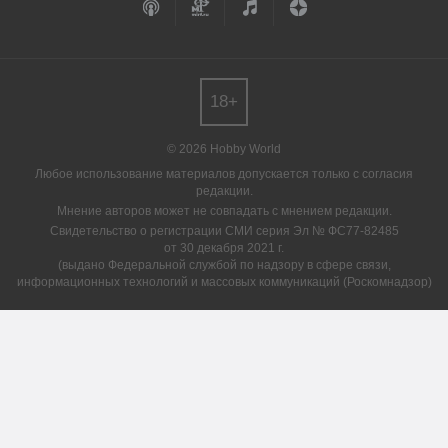
18+
© 2026 Hobby World
Любое использование материалов допускается только с согласия
редакции.
Мнение авторов может не совпадать с мнением редакции.
Свидетельство о регистрации СМИ серия Эл № ФС77-82485
от 30 декабря 2021 г.
(выдано Федеральной службой по надзору в сфере связи,
информационных технологий и массовых коммуникаций (Роскомнадзор)