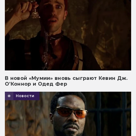
В новой «Мумии» вновь сыграют Кевин Дж.
О’Коннор и Одед Фер
Новости