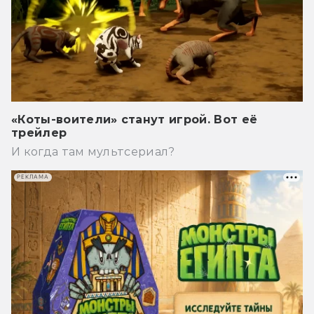
«Коты-воители» станут игрой. Вот её
трейлер
И когда там мультсериал?
РЕКЛАМА