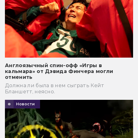
Англоязычный спин-офф «Игры в
кальмара» от Дэвида Финчера могли
отменить
Должна ли была в нем сыграть Кейт
Бланшетт, неясно.
Новости