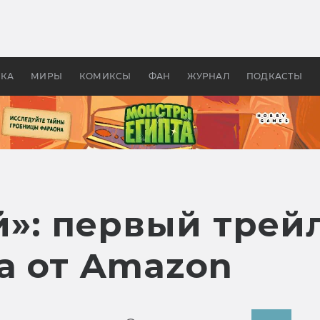
 фильмы смотреть в
Как создавались «Страшил
те 2026? В мире —
фильм, без которого не б
липсис, в России —
бы «Властелина колец»
ие комедии
УКА
МИРЫ
КОМИКСЫ
ФАН
ЖУРНАЛ
ПОДКАСТЫ
»: первый трей
а от Amazon