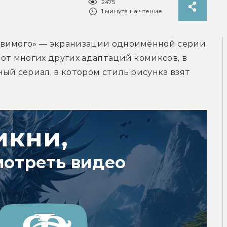
2475
1 минута на чтение
звимого» — экранизации одноимённой серии 
от многих других адаптаций комиксов, в 
ый сериал, в котором стиль рисунка взят 
икни,
мотреть видео