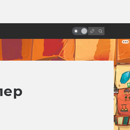
ы»:
«Ворон»: неснятые сиквелы и
ыло
ремейки. Невеста, зомби-коп,
Сатана и Эминем
лер