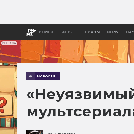
Какие
авгус
апока
детск
КНИГИ
КИНО
СЕРИАЛЫ
ИГРЫ
НА
РЕКЛАМА
Новости
«Неуязвимый
мультсериал
Кот-император