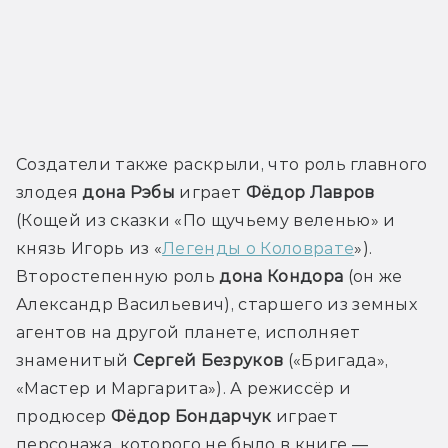
Создатели также раскрыли, что роль главного 
злодея 
дона Рэбы
 играет 
Фёдор Лавров
(Кощей из сказки «По щучьему веленью» и 
князь Игорь из «
Легенды о Коловрате
»). 
Второстепенную роль 
дона Кондора 
(он же 
Александр Васильевич), 
старшего из земных 
агентов на другой планете, исполняет 
знаменитый 
Сергей Безруков
 («Бригада», 
«Мастер и Маргарита»). А режиссёр и 
продюсер 
Фёдор Бондарчук
 играет 
персонажа, которого не было в книге — 