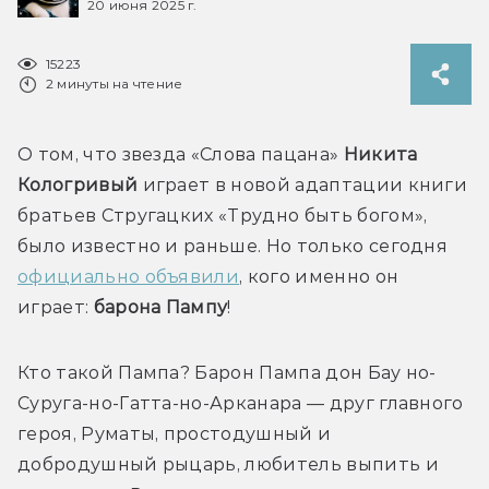
20 июня 2025 г.
15223
2 минуты на чтение
О том, что звезда «Слова пацана» 
Никита 
Кологривый
 играет в новой адаптации книги 
братьев Стругацких «Трудно быть богом», 
было известно и раньше. Но только сегодня 
официально объявили
, кого именно он 
играет: 
барона Пампу
!
Кто такой Пампа? Барон Пампа дон Бау 
но-
Суруга-но-Гатта-но-Арканара
 — 
друг главного 
героя, Руматы, 
простодушный и 
добродушный рыцарь, любитель выпить и 