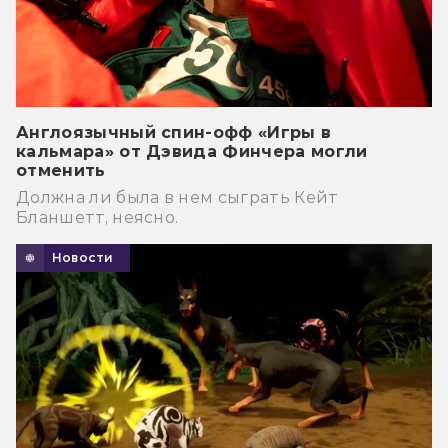
Англоязычный спин-офф «Игры в
кальмара» от Дэвида Финчера могли
отменить
Должна ли была в нем сыграть Кейт
Бланшетт, неясно.
Новости