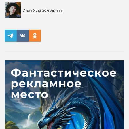
Лиза Худайбердиева