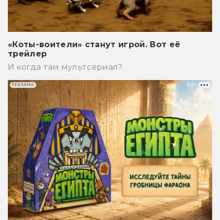
«Коты-воители» станут игрой. Вот её
трейлер
И когда там мультсериал?
РЕКЛАМА