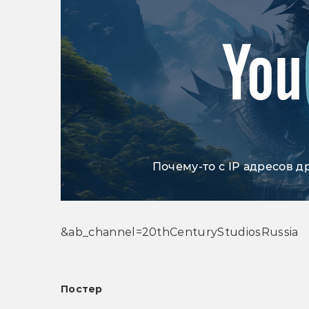
Почему-то с IP адресов д
&ab_channel=20thCenturyStudiosRussia
Постер