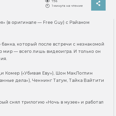
736
1 минута на чтение
я» (в оригинале — Free Guy) с Райаном 
банка, который после встречи с незнакомой 
 мир — всего лишь видеоигра. И только он 
ия.
 Комер («Убивая Еву»), Шон МакЛоглин 
анные дела»), Ченнинг Татум, Тайка Вайтити 
рый снял трилогию «Ночь в музее» и работал 