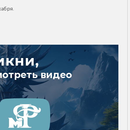
кабря.
икни,
мотреть видео