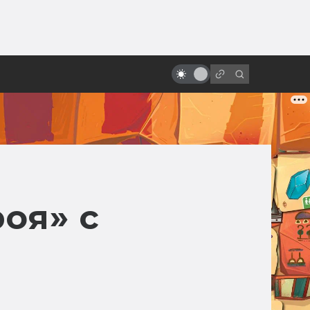
от
Арт: концепты к черновой
версии IX эпизода «Звёздных
войн»
оя» с