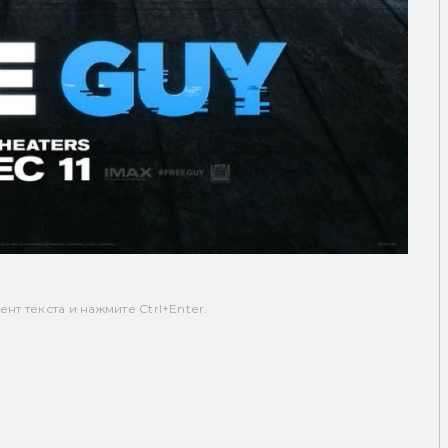
т текста и нажмите Ctrl+Enter.