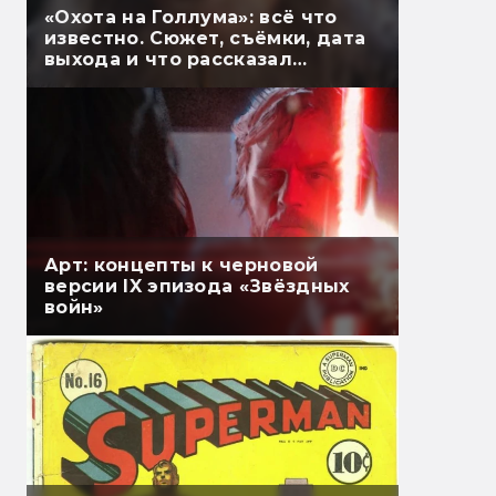
«Охота на Голлума»: всё что
известно. Сюжет, съёмки, дата
выхода и что рассказал
Гэндальф
Арт: концепты к черновой
версии IX эпизода «Звёздных
войн»