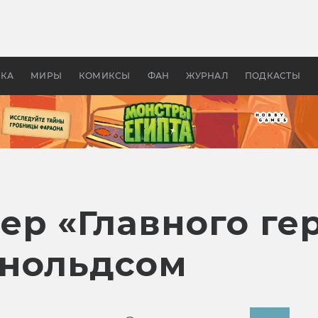
оздавались «Страшилы»:
«Одиссея» Нолана: что эт
, без которого не было
фильм сделал с Гомером и
ластелина колец»
Древней Грецией
УКА
МИРЫ
КОМИКСЫ
ФАН
ЖУРНАЛ
ПОДКАСТЫ
р «Главного гер
йнольдсом