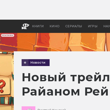
Как с
фильм
бы «В
КНИГИ
КИНО
СЕРИАЛЫ
ИГРЫ
НА
РЕКЛАМА
Новости
Новый трейле
Райаном Ре
Дмитрий Кинский