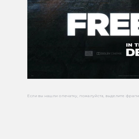
Если вы нашли опечатку, пожалуйста, выделите фрагмен