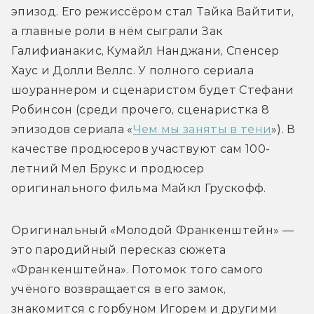
эпизод. Его режиссёром стал Тайка Вайтити, 
а главные роли в нём сыграли Зак 
Галифианакис, Кумайл Нанджани, Спенсер 
Хаус и Долли Веллс. У полного сериала 
шоураннером и сценаристом будет Стефани 
Робинсон (среди прочего, сценаристка 8 
эпизодов сериала «
Чем мы заняты в тени
»). В 
качестве продюсеров участвуют сам 100-
летний Мел Брукс и продюсер 
оригинального фильма Майкл Грускофф.
Оригинальный «Молодой Франкенштейн» — 
это пародийный пересказ сюжета 
«Франкенштейна». Потомок того самого 
учёного возвращается в его замок, 
знакомится с горбуном Игорем и другими 