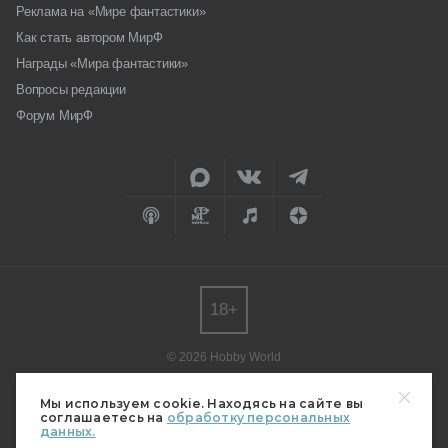
Реклама на «Мире фантастики»
Как стать автором МирФ
Награды «Мира фантастики»
Вопросы редакции
Форум МирФ
18+
© 2026 Hobby World
Любое использование материалов допускается только с согласия
редакции.
Мы используем cookie. Находясь на сайте вы
соглашаетесь на
обработку персональных
Мнение авторов может не совпадать с мнением редакции.
данных.
Свидетельство о регистрации СМИ серия Эл № ФС77-82485