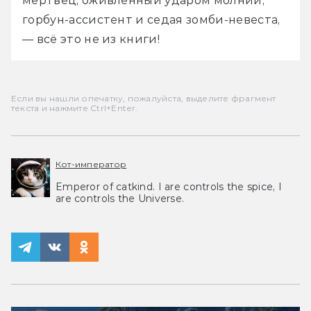
мертвец, оживлённый ударом молнии, 
горбун-ассистент и седая зомби-невеста, 
— всё это не из книги!
Если вы нашли опечатку, пожалуйста, выделите фрагмент
текста и нажмите Ctrl+Enter.
Кот-император
Emperor of catkind. I are controls the spice, I
are controls the Universe.