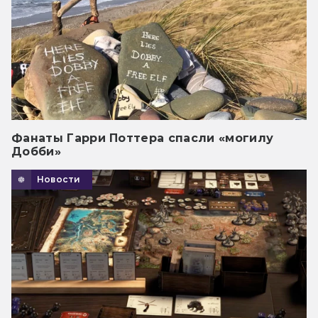
Фанаты Гарри Поттера спасли «могилу
Добби»
Новости