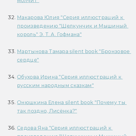
молчит"
Макарова Юлия "Серия иллюстраций к 
произведению "Щелкунчик и Мышиный 
король" Э. Т. А. Гофмана"
Мартынова Тамара silent book "Бронзовое 
сердце"
Обухова Ирина "Серия иллюстраций к 
русским народным сказкам"
Онюшкина Елена silent book "Почему ты 
так поздно, Лисёнка?"
Седова Яна "Серия иллюстраций к 