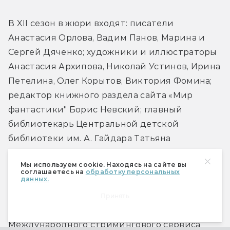
В XII сезон в жюри входят: писатели 
Анастасия Орлова, Вадим Панов, Марина и 
Сергей Дяченко; художники и иллюстраторы 
Анастасия Архипова, Николай Устинов, Ирина 
Петелина, Олег Корытов, Виктория Фомина; 
редактор книжного раздела сайта «Мир 
фантастики" Борис Невский; главный 
библиотекарь Центральной детской 
библиотеки им. А. Гайдара Татьяна 
Рудишина; шеф-редактор сайта Letidor.ru 
Мы используем cookie. Находясь на сайте вы
Ксения Краснова; композитор Григорий 
соглашаетесь на
обработку персональных
данных.
Гладков; литературный критик Наталья 
Ломыкина, поэтесса, литературная 
Принять
обозревательница Ольга Лишина; редакция 
Международного стримингового сервиса 