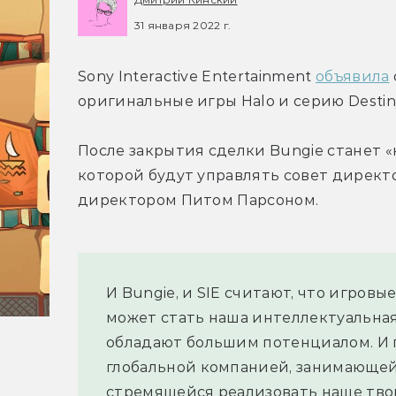
31 января 2022 г.
Sony Interactive Entertainment 
объявила
оригинальные игры Halo и серию Destiny
После закрытия сделки Bungie станет «
которой будут управлять совет директ
директором Питом Парсоном.
И Bungie, и SIE считают, что игровые
может стать наша интеллектуальная
обладают большим потенциалом. И п
глобальной компанией, занимающе
стремящейся реализовать наше тво