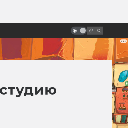
ы»:
«Последний единорог»: история
ыло
философской сказки в книгах и
кино
 студию