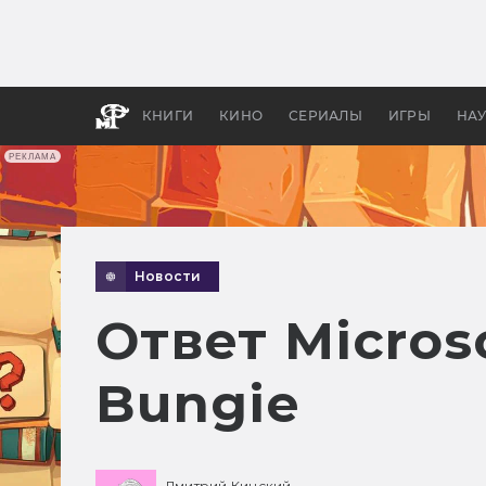
Какие
авгус
апока
детск
КНИГИ
КИНО
СЕРИАЛЫ
ИГРЫ
НА
РЕКЛАМА
Новости
Ответ Micros
Bungie
Дмитрий Кинский