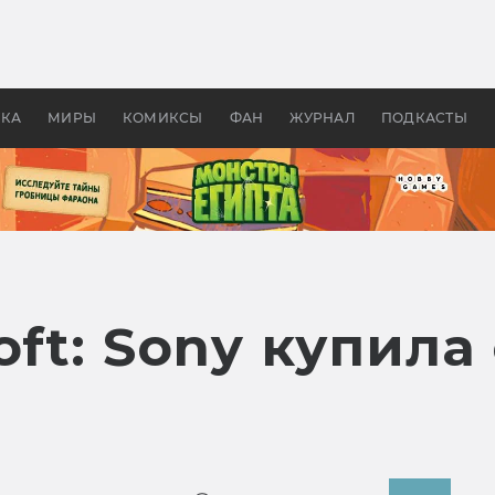
 фильмы смотреть в
Как создавались «Страшил
те 2026? В мире —
фильм, без которого не б
липсис, в России —
бы «Властелина колец»
ие комедии
УКА
МИРЫ
КОМИКСЫ
ФАН
ЖУРНАЛ
ПОДКАСТЫ
oft: Sony купила