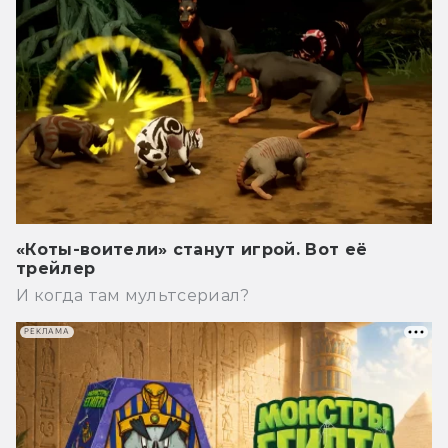
«Коты-воители» станут игрой. Вот её
трейлер
И когда там мультсериал?
РЕКЛАМА