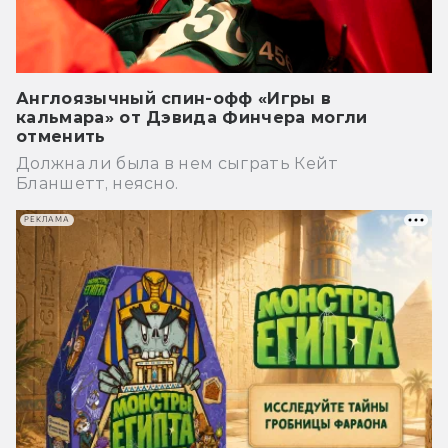
Англоязычный спин-офф «Игры в
кальмара» от Дэвида Финчера могли
отменить
Должна ли была в нем сыграть Кейт
Бланшетт, неясно.
РЕКЛАМА