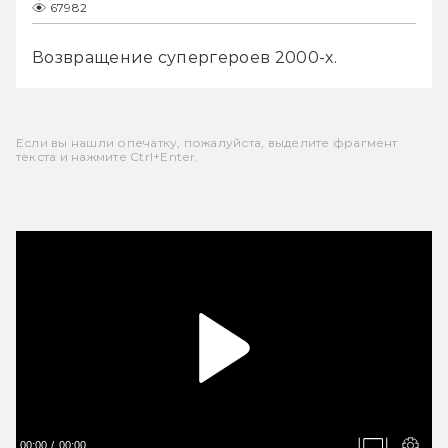
67982
Возвращение супергероев 2000-х.
Если вы нашли опечатку, пожалуйста, выделите фрагмент
текста и нажмите Ctrl+Enter.
00:00
00:00