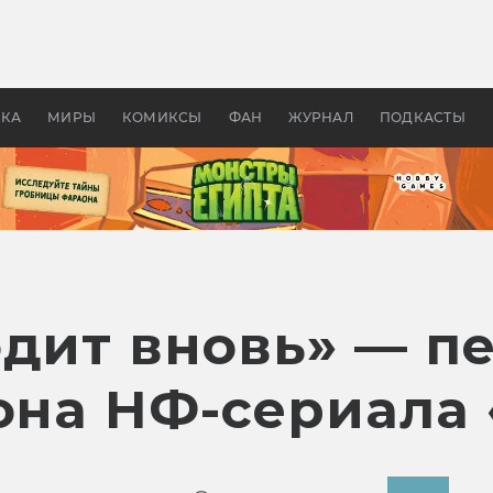
оздавались «Страшилы»:
«Одиссея» Нолана: что эт
, без которого не было
фильм сделал с Гомером и
ластелина колец»
Древней Грецией
УКА
МИРЫ
КОМИКСЫ
ФАН
ЖУРНАЛ
ПОДКАСТЫ
одит вновь» — п
зона НФ-сериала