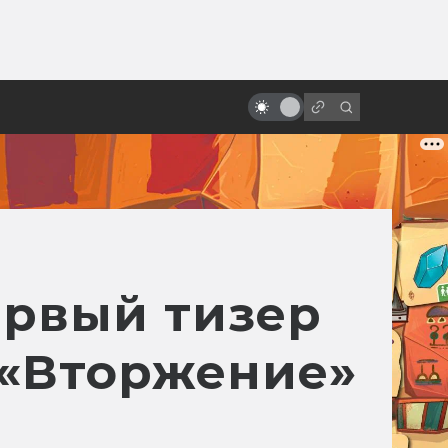
от
«Последний единорог»: история
философской сказки в книгах и
кино
ервый тизер
 «Вторжение»