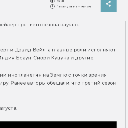
9011
1 минута на чтение
ейлер третьего сезона научно-
Саймон Кинберг и Дэвид Вейл, а главные роли исполняют 
ндия Браун, Сиори Куцуна и другие.
ии инопланетян на Землю с точки зрения 
ру. Ранее авторы обещали, что третий сезон 
вгуста.