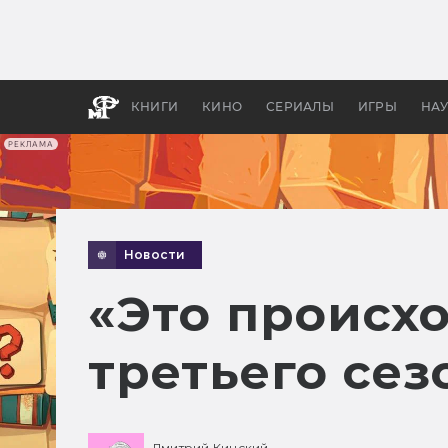
Как с
фильм
бы «В
КНИГИ
КИНО
СЕРИАЛЫ
ИГРЫ
НА
РЕКЛАМА
Новости
«Это происх
третьего се
Дмитрий Кинский