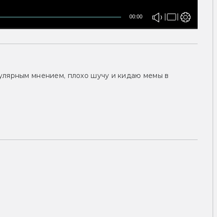
00:00
улярным мнением, плохо шучу и кидаю мемы в