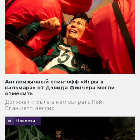
Англоязычный спин-офф «Игры в
кальмара» от Дэвида Финчера могли
отменить
Должна ли была в нем сыграть Кейт
Бланшетт, неясно.
Новости