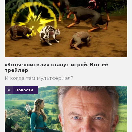
«Коты-воители» станут игрой. Вот её
трейлер
И когда там мультсериал?
Новости