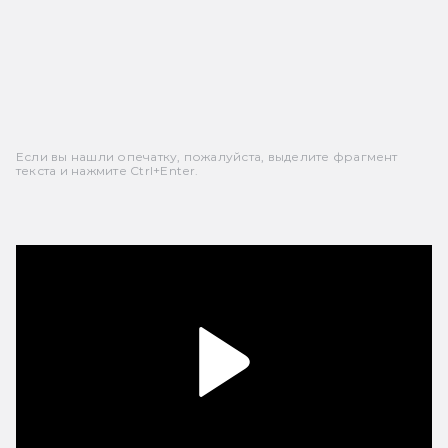
Если вы нашли опечатку, пожалуйста, выделите фрагмент
текста и нажмите Ctrl+Enter.