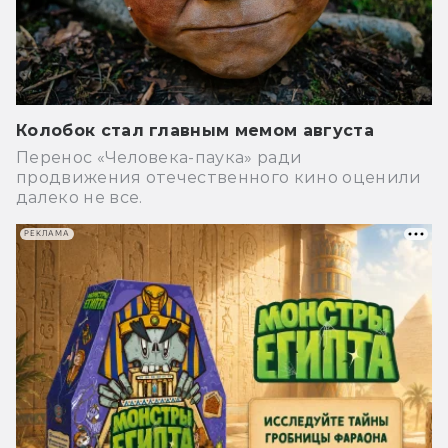
Колобок стал главным мемом августа
Перенос «Человека-паука» ради
продвижения отечественного кино оценили
далеко не все.
РЕКЛАМА