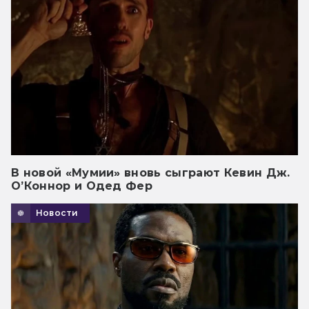
В новой «Мумии» вновь сыграют Кевин Дж.
О’Коннор и Одед Фер
Новости