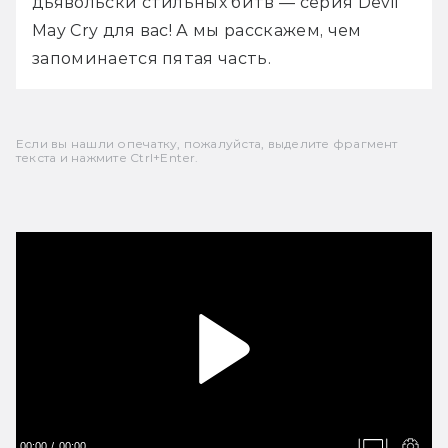
дьявольски стильных битв — серия Devil 
May Cry для вас! А мы расскажем, чем 
запоминается пятая часть.
Если вы нашли опечатку, пожалуйста, выделите фрагмент
текста и нажмите Ctrl+Enter.
00:00
00:00