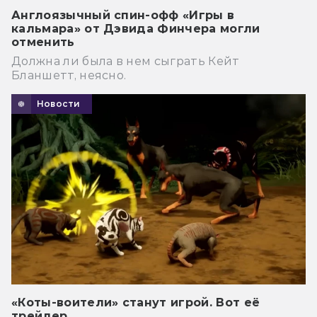
Англоязычный спин-офф «Игры в
кальмара» от Дэвида Финчера могли
отменить
Должна ли была в нем сыграть Кейт
Бланшетт, неясно.
Новости
«Коты-воители» станут игрой. Вот её
трейлер