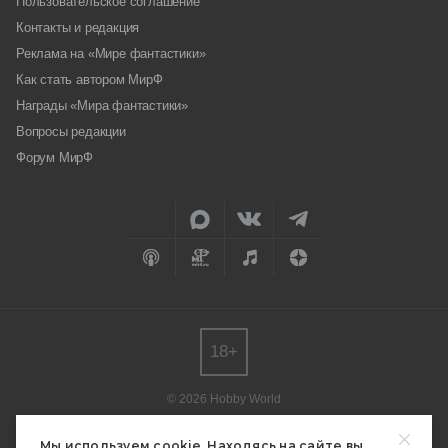
Пользовательское соглашение
Контакты и редакция
Реклама на «Мире фантастики»
Как стать автором МирФ
Награды «Мира фантастики»
Вопросы редакции
Форум МирФ
18+
© 2026 Hobby World
Любое использование материалов допускается только с согласия
редакции.
Мы используем cookie. Находясь на сайте вы