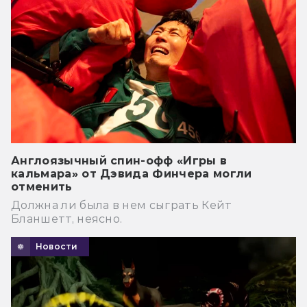
Англоязычный спин-офф «Игры в
кальмара» от Дэвида Финчера могли
отменить
Должна ли была в нем сыграть Кейт
Бланшетт, неясно.
Новости