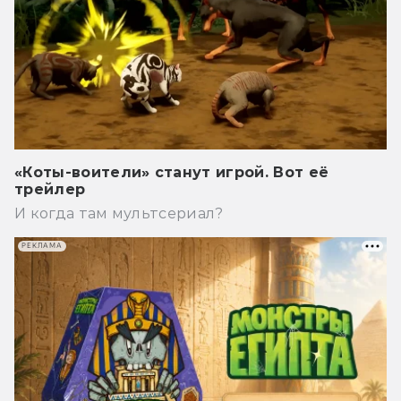
«Коты-воители» станут игрой. Вот её
трейлер
И когда там мультсериал?
РЕКЛАМА