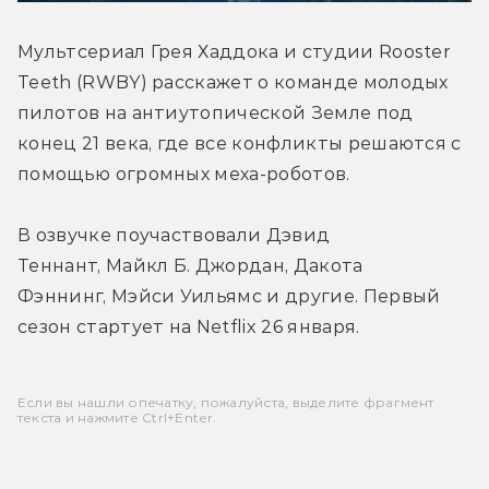
Мультсериал Грея Хаддока и студии Rooster 
Teeth (RWBY) расскажет о команде молодых 
пилотов на антиутопической Земле под 
конец 21 века, где все конфликты решаются с 
помощью огромных меха-роботов.
В озвучке поучаствовали Дэвид 
Теннант, Майкл Б. Джордан, Дакота 
Фэннинг, Мэйси Уильямс и другие. Первый 
сезон стартует на Netflix 26 января.
Если вы нашли опечатку, пожалуйста, выделите фрагмент
текста и нажмите Ctrl+Enter.