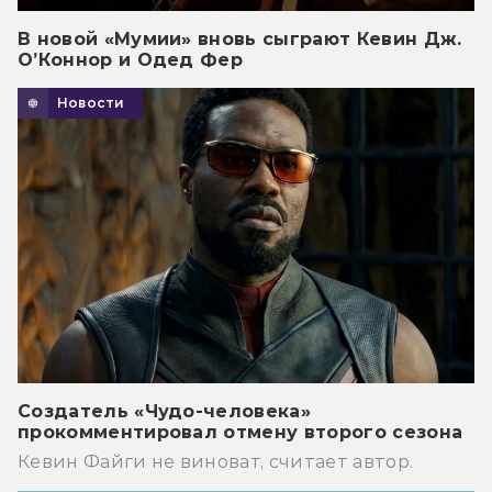
В новой «Мумии» вновь сыграют Кевин Дж.
О’Коннор и Одед Фер
Новости
Создатель «Чудо-человека»
прокомментировал отмену второго сезона
Кевин Файги не виноват, считает автор.