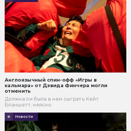
Англоязычный спин-офф «Игры в
кальмара» от Дэвида Финчера могли
отменить
Должна ли была в нем сыграть Кейт
Бланшетт, неясно.
Новости