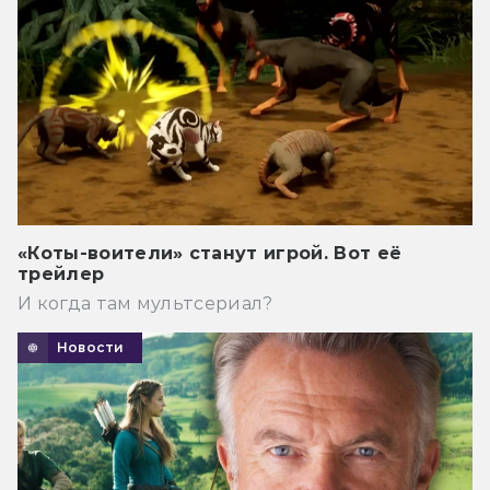
«Коты-воители» станут игрой. Вот её
трейлер
И когда там мультсериал?
Новости