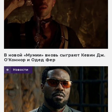
В новой «Мумии» вновь сыграют Кевин Дж.
О’Коннор и Одед Фер
Новости