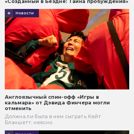
«Созданный в Бездне: Тайна пробуждения»
Новости
Англоязычный спин-офф «Игры в
кальмара» от Дэвида Финчера могли
отменить
Должна ли была в нем сыграть Кейт
Бланшетт, неясно.