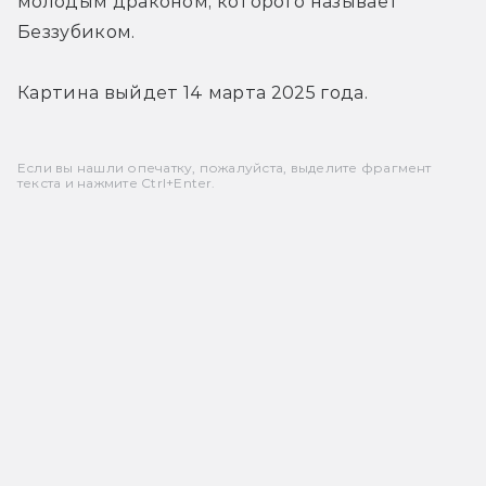
молодым драконом, которого называет 
Беззубиком.
Картина выйдет 14 марта 2025 года.
Если вы нашли опечатку, пожалуйста, выделите фрагмент
текста и нажмите Ctrl+Enter.