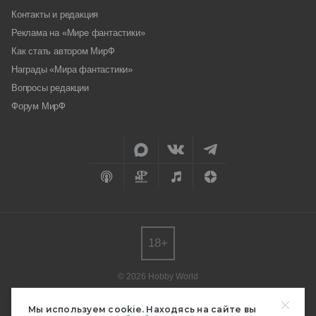
Контакты и редакция
Реклама на «Мире фантастики»
Как стать автором МирФ
Награды «Мира фантастики»
Вопросы редакции
Форум МирФ
18+
© 2026 Hobby World
Любое использование материалов допускается только с согласия
редакции.
Мы используем cookie. Находясь на сайте вы