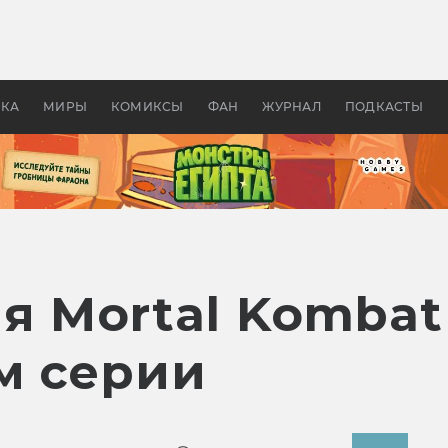
 фильмы смотреть в
Как создавались «Страшил
те 2026? В мире —
фильм, без которого не б
липсис, в России —
бы «Властелина колец»
ие комедии
УКА
МИРЫ
КОМИКСЫ
ФАН
ЖУРНАЛ
ПОДКАСТЫ
я Mortal Kombat
м серии