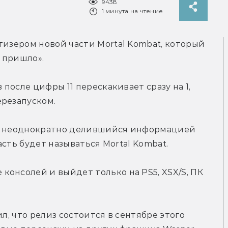
9438
1 минута на чтение
тизером новой части Mortal Kombat, который 
 пришло».
 после цифры 11 перескакивает сразу на 1, 
ерезапуском.
un, неоднократно делившийся информацией 
часть будет называться Mortal Kombat.
онсолей и выйдет только на PS5, XSX/S, ПК 
л, что релиз состоится в сентябре этого 