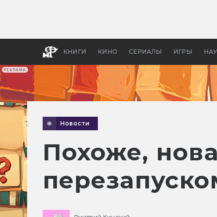
Какие
авгус
апока
детск
КНИГИ
КИНО
СЕРИАЛЫ
ИГРЫ
НА
РЕКЛАМА
Новости
Похоже, нова
перезапуско
Дмитрий Кинский