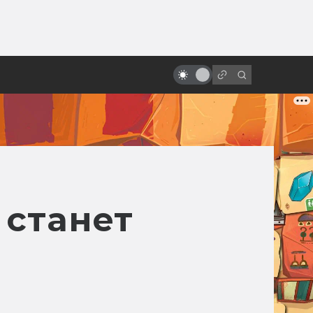
ы»:
ыло
«Вспомнить всё» Верховена:
трудная история создания
 станет