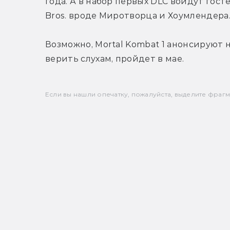
года. А в набор первых DLC войдут гос
Bros. вроде Миротворца и Хоумлендера
Возможно, Mortal Kombat 1 анонсируют на
верить слухам, пройдет в мае.
Если вы нашли опечатку, пожалуйста, выделите фрагмен