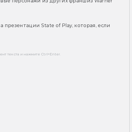
тевые персонажи из других франшиз Warner 
.
 презентации State of Play, которая, если 
т текста и нажмите Ctrl+Enter.