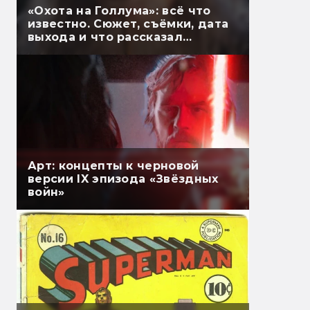
«Охота на Голлума»: всё что
известно. Сюжет, съёмки, дата
выхода и что рассказал
Гэндальф
Арт: концепты к черновой
версии IX эпизода «Звёздных
войн»