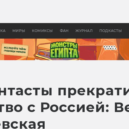
 фильмы смотреть в
Как создавались «Страшил
те 2026? В мире —
фильм, без которого не б
липсис, в России —
бы «Властелина колец»
ие комедии
УКА
МИРЫ
КОМИКСЫ
ФАН
ЖУРНАЛ
ПОДКАСТЫ
нтасты прекрат
во с Россией: В
евская