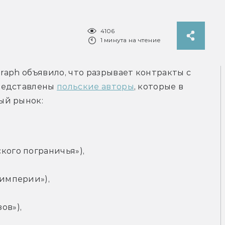
4106
1 минута на чтение
aph объявило, что разрывает контракты с 
редставлены 
польские авторы
, которые в 
ый рынок:
кого пограничья»),
 империи»),
ов»),