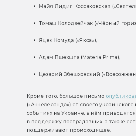
Майя Лидия Коссаковская («Сеятель
Томаш Колодзейчак («Чёрный гориз
Яцек Комуда («Якса»),
Адам Пшехшта (Materia Prima),
Цезарий Збешховский («Всесожжени
Кроме того, большое письмо 
опубликов
(«Аччелерандо») от своего украинского 
событиях на Украине, в нём приводятся
в поддержку пострадавших, а также ест
поддерживают происходящее.