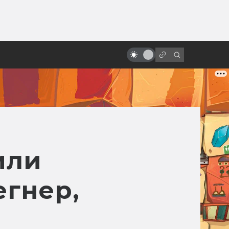
ы»:
Лучшие фильмы 2023 года:
ыло
фантастика, фэнтези и немного
безумия
или
егнер,