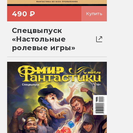
490 ₽
Купить
Спецвыпуск
«Настольные
ролевые игры»