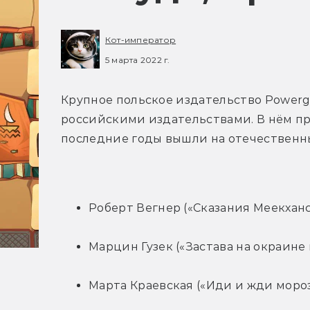
Кот-император
5 марта 2022 г.
Крупное польское издательство Powergr
российскими издательствами. В нём п
последние годы вышли на отечественн
Роберт Вегнер («Сказания Меекханс
Марцин Гузек («Застава на окраине
Марта Краевская («Иди и жди мороз