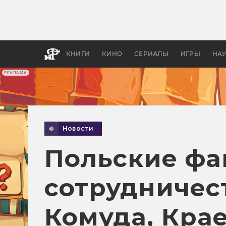
Какие
авгус
апока
детск
КНИГИ
КИНО
СЕРИАЛЫ
ИГРЫ
НА
РЕКЛАМА
Новости
Польские фа
сотрудничест
Комуда, Кра