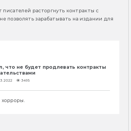
т писателей расторгнуть контракты с 
е позволять зарабатывать на издании для 
л, что не будет продлевать контракты
дательствами
03.2022
3495
м хорроры.