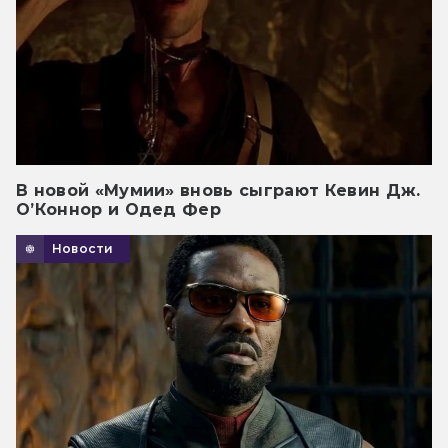
В новой «Мумии» вновь сыграют Кевин Дж.
О’Коннор и Одед Фер
Новости