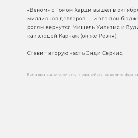
«Веном» с Томом Харди вышел в октябре 
миллионов долларов — и это при бюджет
ролям вернутся Мишель Уильямс и Вуди
как злодей Карнаж (он же Резня).
Ставит вторую часть Энди Серкис.
Если вы нашли опечатку, пожалуйста, выделите фрагмен