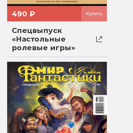
490 ₽
Купить
Спецвыпуск
«Настольные
ролевые игры»