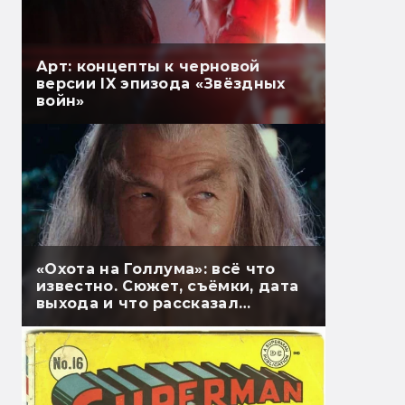
Арт: концепты к черновой
версии IX эпизода «Звёздных
войн»
«Охота на Голлума»: всё что
известно. Сюжет, съёмки, дата
выхода и что рассказал
Гэндальф