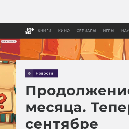
Какие
авгус
апока
детск
КНИГИ
КИНО
СЕРИАЛЫ
ИГРЫ
НА
РЕКЛАМА
Новости
Продолжение
месяца. Теп
сентябре