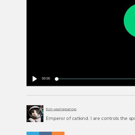
00:00
Кот-император
Emperor of catkind. I are controls the spi