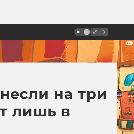
ы»:
ыло
Неснятые фильмы: Как Супермен
не стал чёрным
несли на три
т лишь в