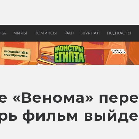
 фильмы смотреть в
Как создавались «Страшил
те 2026? В мире —
фильм, без которого не б
липсис, в России —
бы «Властелина колец»
ие комедии
УКА
МИРЫ
КОМИКСЫ
ФАН
ЖУРНАЛ
ПОДКАСТЫ
 «Венома» пере
ерь фильм выйде