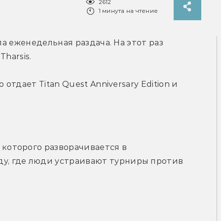
2612
1 минута на чтение
ла еженедельная раздача. На этот раз 
harsis. 
отдает Titan Quest Anniversary Edition и 
 которого разворачивается в 
ду, где люди устраивают турниры против 