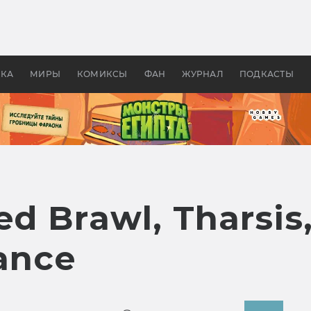
оздавались «Страшилы»:
«Одиссея» Нолана: что эт
, без которого не было
фильм сделал с Гомером и
ластелина колец»
Древней Грецией
УКА
МИРЫ
КОМИКСЫ
ФАН
ЖУРНАЛ
ПОДКАСТЫ
d Brawl, Tharsis
ance