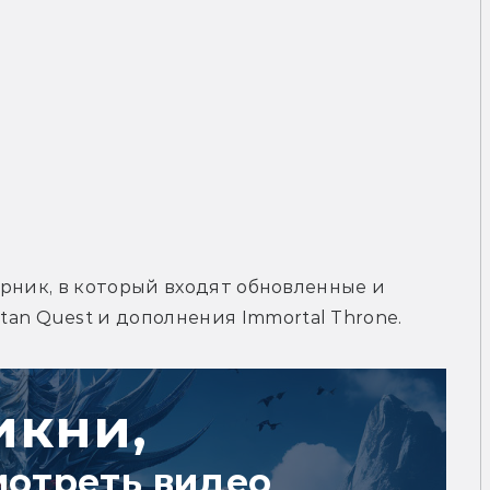
борник, в который входят обновленные и 
an Quest и дополнения Immortal Throne.
икни,
мотреть видео