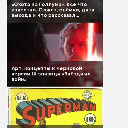
«Охота на Голлума»: всё что
известно. Сюжет, съёмки, дата
выхода и что рассказал
Гэндальф
Арт: концепты к черновой
версии IX эпизода «Звёздных
войн»