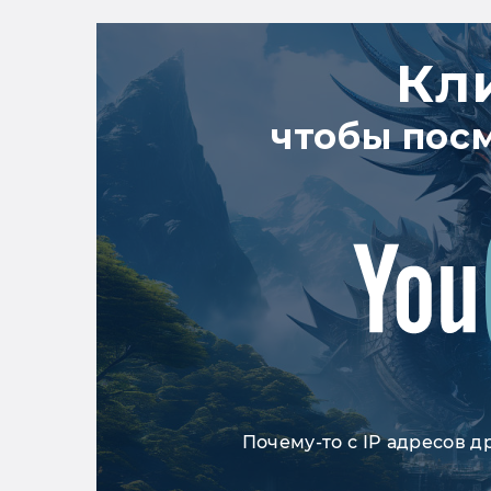
Кл
чтобы пос
Почему-то с IP адресов д