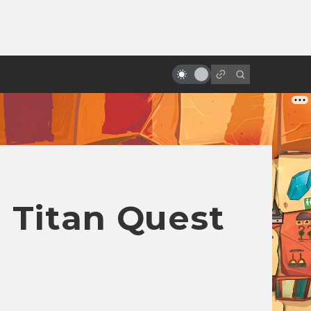
от
«Сталкер» Тарковского: князь
Мышкин в Зоне Посещения
, Titan Quest