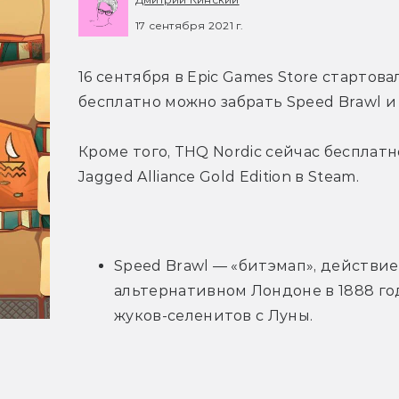
17 сентября 2021 г.
16 сентября в Epic Games Store стартова
бесплатно можно забрать Speed Brawl и T
Кроме того, THQ Nordic сейчас бесплатно 
Jagged Alliance Gold Edition в Steam.
Speed Brawl — «битэмап», действие
альтернативном Лондоне в 1888 го
жуков-селенитов с Луны.