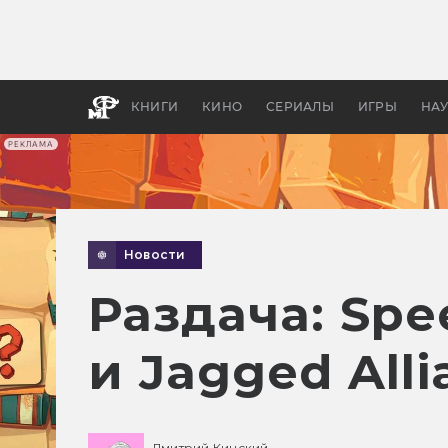
Как с
фильм
бы «В
КНИГИ
КИНО
СЕРИАЛЫ
ИГРЫ
НА
РЕКЛАМА
Новости
Раздача: Spee
и Jagged Alli
Дмитрий Кинский