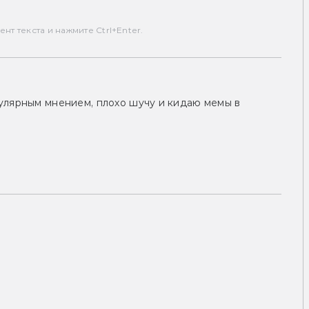
т текста и нажмите Ctrl+Enter.
улярным мнением, плохо шучу и кидаю мемы в