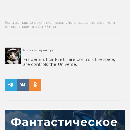
Если вы нашли опечатку, пожалуйста, выделите фрагмент
текста и нажмите Ctrl+Enter.
Кот-император
Emperor of catkind. I are controls the spice, I
are controls the Universe.