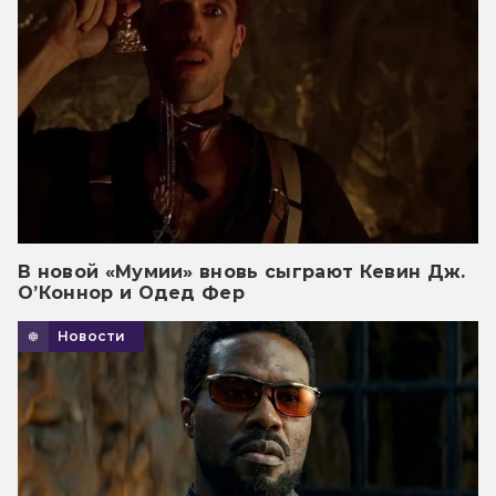
В новой «Мумии» вновь сыграют Кевин Дж.
О’Коннор и Одед Фер
Новости