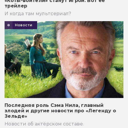
«Коты-воители» станут игрой. Вот её
трейлер
И когда там мультсериал?
Новости
Последняя роль Сэма Нила, главный
злодей и другие новости про «Легенду о
Зельде»
Новости об актёрском составе.