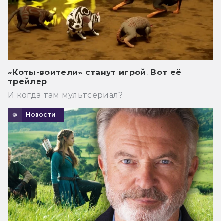
«Коты-воители» станут игрой. Вот её
трейлер
И когда там мультсериал?
Новости