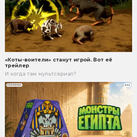
«Коты-воители» станут игрой. Вот её
трейлер
И когда там мультсериал?
РЕКЛАМА