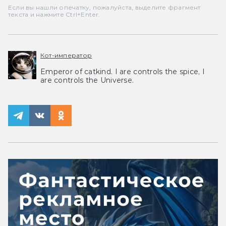
Если вы нашли опечатку, пожалуйста, выделите фрагмент
текста и нажмите Ctrl+Enter.
Кот-император
Emperor of catkind. I are controls the spice, I
are controls the Universe.