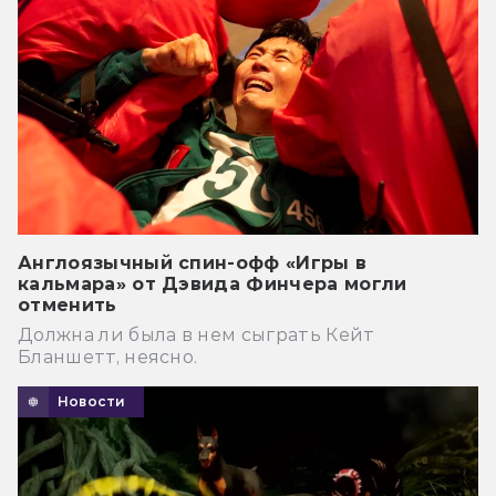
Англоязычный спин-офф «Игры в
кальмара» от Дэвида Финчера могли
отменить
Должна ли была в нем сыграть Кейт
Бланшетт, неясно.
Новости