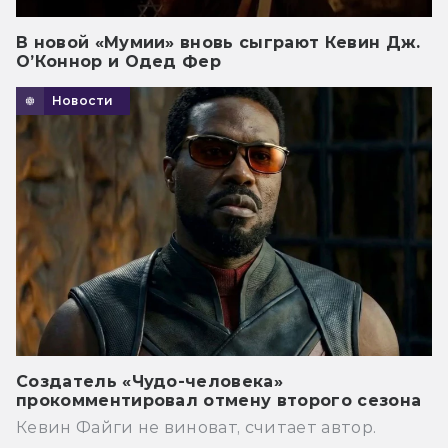
В новой «Мумии» вновь сыграют Кевин Дж.
О’Коннор и Одед Фер
Новости
Создатель «Чудо-человека»
прокомментировал отмену второго сезона
Кевин Файги не виноват, считает автор.