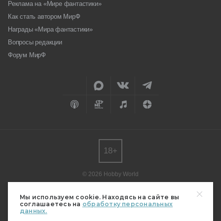
Реклама на «Мире фантастики»
Как стать автором МирФ
Награды «Мира фантастики»
Вопросы редакции
Форум МирФ
18+
© 2026 Hobby World
Любое использование материалов допускается только с согласия
редакции.
Мы используем cookie. Находясь на сайте вы
соглашаетесь на
обработку персональных
Мнение авторов может не совпадать с мнением редакции.
данных.
Свидетельство о регистрации СМИ серия Эл № ФС77-82485