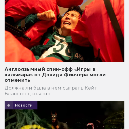
Англоязычный спин-офф «Игры в
кальмара» от Дэвида Финчера могли
отменить
Должна ли была в нем сыграть Кейт
Бланшетт, неясно.
Новости