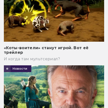
«Коты-воители» станут игрой. Вот её
трейлер
И когда там мультсериал?
Новости