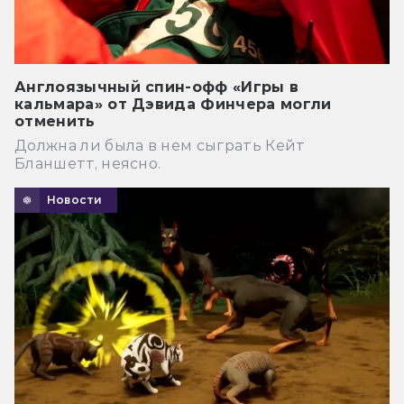
Англоязычный спин-офф «Игры в
кальмара» от Дэвида Финчера могли
отменить
Должна ли была в нем сыграть Кейт
Бланшетт, неясно.
Новости