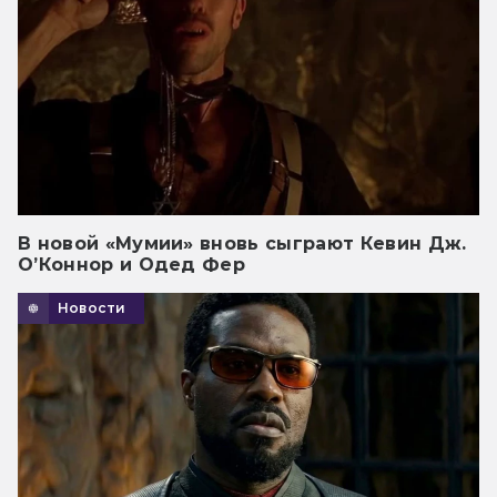
В новой «Мумии» вновь сыграют Кевин Дж.
О’Коннор и Одед Фер
Новости