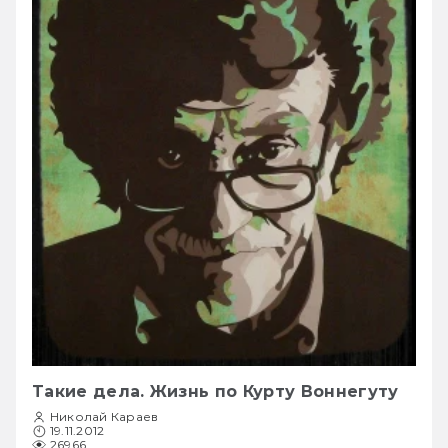
Такие дела. Жизнь по Курту Воннегуту
Николай Караев
19.11.2012
26966