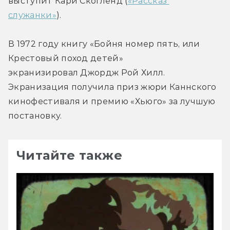
выступит Кари Скогленд (
«Рассказ 
служанки»
).
В 1972 году книгу «Бойня номер пять, или 
Крестовый поход детей» 
экранизировал Джордж Рой Хилл. 
Экранизация получила приз жюри Каннского 
кинофестиваля и премию «Хьюго» за лучшую 
постановку.
Читайте также