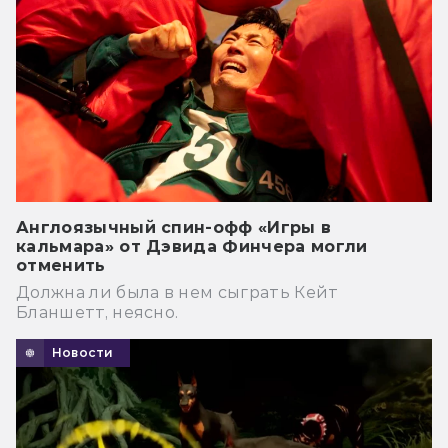
Англоязычный спин-офф «Игры в
кальмара» от Дэвида Финчера могли
отменить
Должна ли была в нем сыграть Кейт
Бланшетт, неясно.
Новости