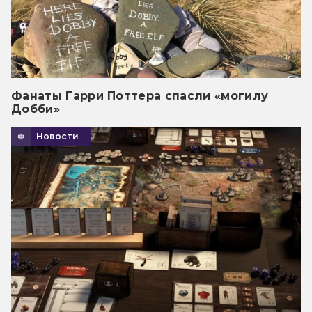
Фанаты Гарри Поттера спасли «могилу
Добби»
Новости