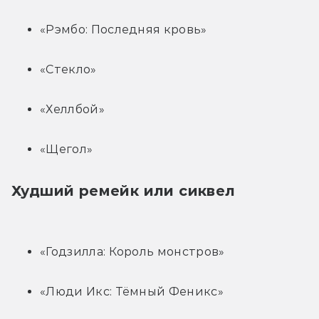
«Рэмбо: Последняя кровь»
«Стекло»
«Хеллбой»
«Щегол»
Худший ремейк или сиквел
«Годзилла: Король монстров»
«Люди Икс: Тёмный Феникс»