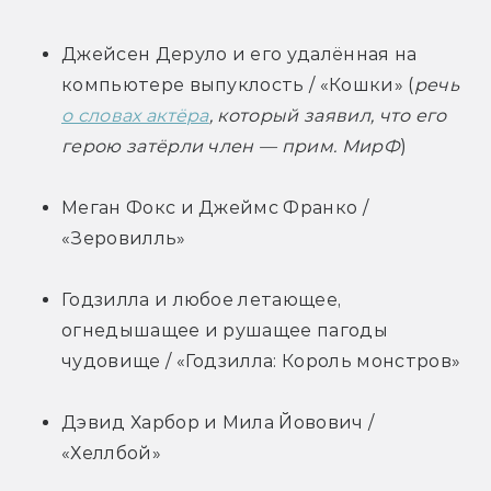
Джейсен Деруло и его удалённая на 
компьютере выпуклость / «Кошки» (
речь 
о словах актёра
, который заявил, что его 
герою затёрли член — прим. МирФ
)
Меган Фокс и Джеймс Франко / 
«Зеровилль»
Годзилла и любое летающее, 
огнедышащее и рушащее пагоды 
чудовище / «Годзилла: Король монстров»
Дэвид Харбор и Мила Йовович / 
«Хеллбой»