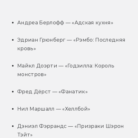
Андреа Берлофф — «Адская кухня»
Эдриан Грюнберг — «Рэмбо: Последняя 
кровь»
Майкл Доэрти — «Годзилла: Король 
монстров»
Фред Дёрст — «Фанатик»
Нил Маршалл — «Хеллбой»
Дэниэл Фэррандс — «Призраки Шэрон 
Тэйт»