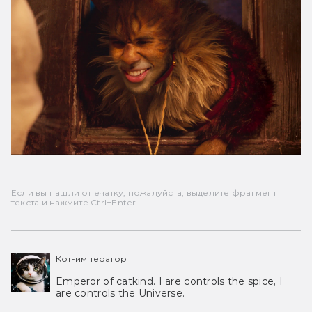
Если вы нашли опечатку, пожалуйста, выделите фрагмент
текста и нажмите Ctrl+Enter.
Кот-император
Emperor of catkind. I are controls the spice, I
are controls the Universe.