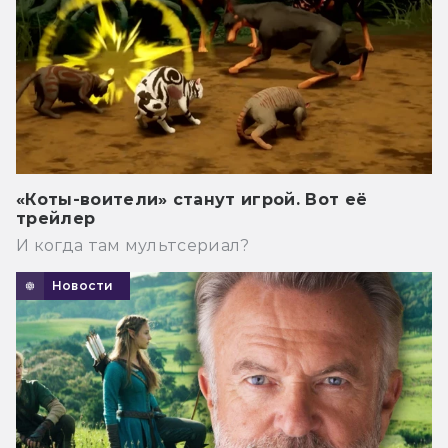
«Коты-воители» станут игрой. Вот её
трейлер
И когда там мультсериал?
Новости