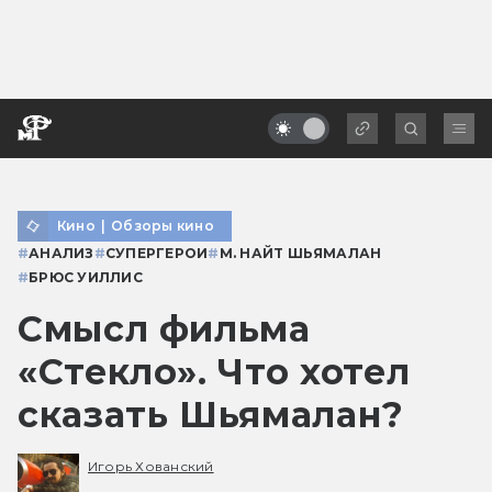
Кино
|
Обзоры кино
#
АНАЛИЗ
#
СУПЕРГЕРОИ
#
М. НАЙТ ШЬЯМАЛАН
#
БРЮС УИЛЛИС
Смысл фильма
«Стекло». Что хотел
сказать Шьямалан?
Игорь Хованский