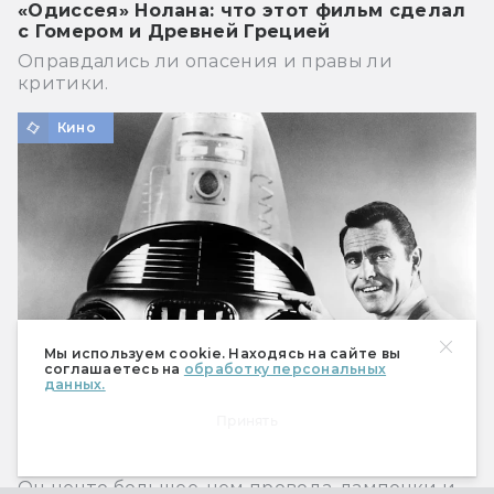
«Одиссея» Нолана: что этот фильм сделал
с Гомером и Древней Грецией
Оправдались ли опасения и правы ли
критики.
Кино
Мы используем cookie. Находясь на сайте вы
соглашаетесь на
обработку персональных
данных.
Принять
Робби: биография самого трудолюбивого
робота в Голливуде
Он нечто большее, чем провода, лампочки и