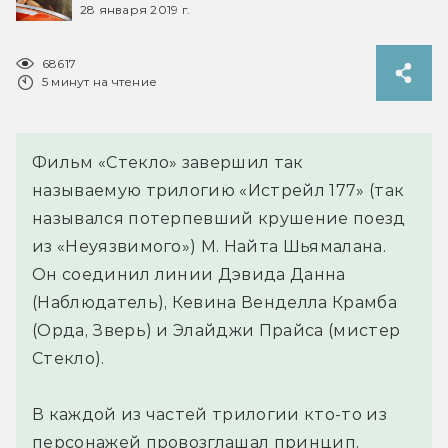
28 января 2019 г.
68617
5 минут на чтение
Фильм «Стекло» завершил так
называемую трилогию «Истрейл 177» (так
назывался потерпевший крушение поезд
из «Неуязвимого») М. Найта Шьямалана.
Он соединил линии Дэвида Данна
(Наблюдатель), Кевина Венделла Крамба
(Орда, Зверь) и Элайджи Прайса (мистер
Стекло).
В каждой из частей трилогии кто-то из
персонажей провозглашал принцип,