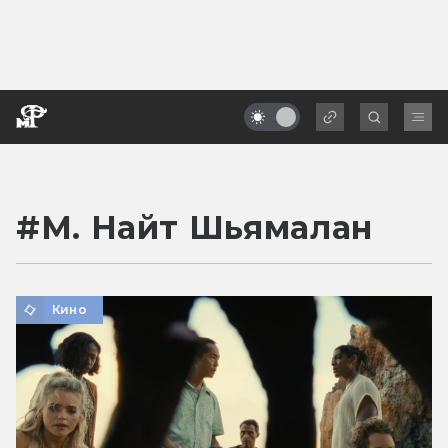
#
М. Найт Шьямалан
Кино