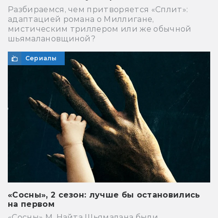
Разбираемся, чем притворяется «Сплит»:
адаптацией романа о Миллигане,
мистическим триллером или же обычной
шьямалановщиной?
Сериалы
«Сосны», 2 сезон: лучше бы остановились
на первом
«Сосны» М. Найта Шьямалана были