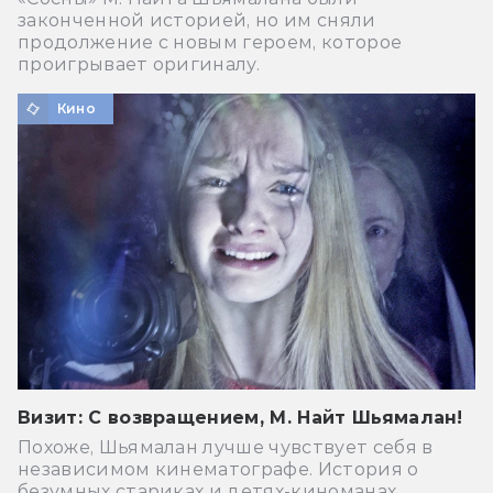
законченной историей, но им сняли
продолжение с новым героем, которое
проигрывает оригиналу.
Кино
Визит: С возвращением, М. Найт Шьямалан!
Похоже, Шьямалан лучше чувствует себя в
независимом кинематографе. История о
безумных стариках и детях-киноманах