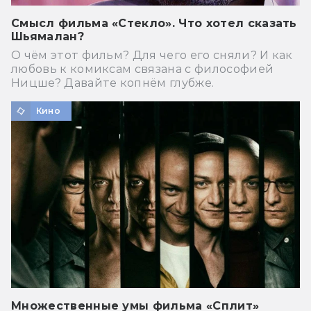
Смысл фильма «Стекло». Что хотел сказать
Шьямалан?
О чём этот фильм? Для чего его сняли? И как
любовь к комиксам связана с философией
Ницше? Давайте копнём глубже.
Кино
Множественные умы фильма «Сплит»